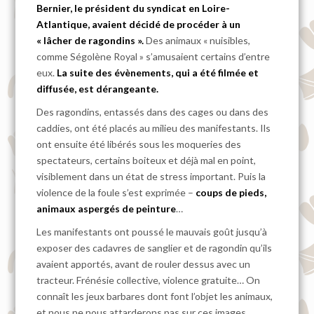
Bernier, le président du syndicat en Loire-
Atlantique, avaient décidé de procéder à un
« lâcher de ragondins ».
Des animaux « nuisibles,
comme Ségolène Royal » s’amusaient certains d’entre
eux.
La suite des évènements, qui a été filmée et
diffusée, est dérangeante.
Des ragondins, entassés dans des cages ou dans des
caddies, ont été placés au milieu des manifestants. Ils
ont ensuite été libérés sous les moqueries des
spectateurs, certains boiteux et déjà mal en point,
visiblement dans un état de stress important. Puis la
violence de la foule s’est exprimée –
coups de pieds,
animaux aspergés de peinture
…
Les manifestants ont poussé le mauvais goût jusqu’à
exposer des cadavres de sanglier et de ragondin qu’ils
avaient apportés, avant de rouler dessus avec un
tracteur. Frénésie collective, violence gratuite… On
connaît les jeux barbares dont font l’objet les animaux,
et nous ne nous attarderons pas sur ces images