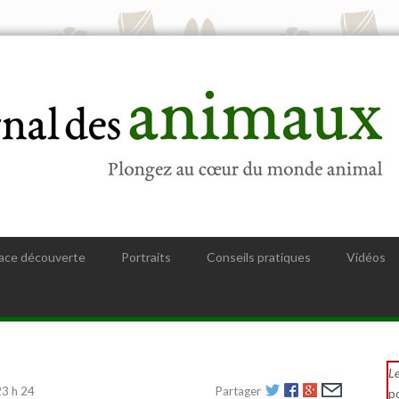
ace découverte
Portraits
Conseils pratiques
Vidéos
Le
23 h 24
Partager
p