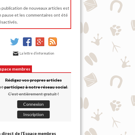
a publication de nouveaux articles est
n pause et les commentaires ont été
ésactivés.
La lettre d’information
space membres
Rédigez vos propres articles
et
participez à notre réseau social
.
C’est entièrement gratuit !
Connexion
Inscription
 direct de l’Espace membres