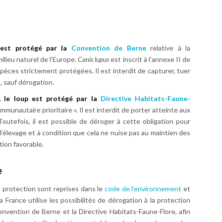
p est protégé par la
Convention de Berne
relative à la
ilieu naturel de l’Europe.
Canis lupus
est inscrit à l’annexe II de
pèces strictement protégées. Il est interdit de capturer, tuer
, sauf dérogation.
e, le loup est protégé par la
Directive Habitats-Faune-
munautaire prioritaire ». Il est interdit de porter atteinte aux
Toutefois, il est possible de déroger à cette obligation pour
’élevage et à condition que cela ne nuise pas au maintien des
ion favorable.
e
e protection sont reprises dans le
code de l’environnement
et
La France utilise les possibilités de dérogation à la protection
onvention de Berne et la Directive Habitats-Faune-Flore, afin