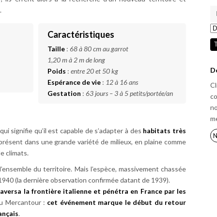
.
Caractéristiques
Taille
:
68 à 80 cm au garrot
1,20 m à 2 m de long
D
Poids
:
entre 20 et 50 kg
Espérance de vie
:
12 à 16 ans
Cl
Gestation
:
63 jours – 3 à 5 petits/portée/an
co
no
m
ui signifie qu’il est capable de s’adapter à des
habitats très
N
t présent dans une grande variété de milieux, en plaine comme
e climats.
 l’ensemble du territoire. Mais l’espèce, massivement chassée
1940 (la dernière observation confirmée datant de 1939).
aversa la frontière italienne et pénétra en France par les
 du Mercantour :
cet événement marque le début du retour
rançais
.