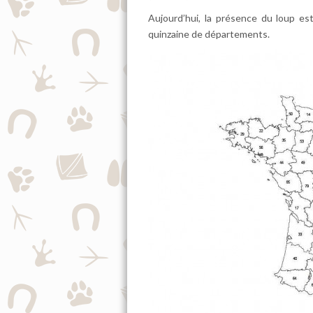
Aujourd’hui, la présence du loup es
quinzaine de départements.