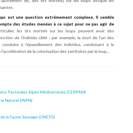
(autrement dit, des tirs mortels) sur les loups lorsque les
isantes.
oups est une question extrêmement complexe. Il semble
compte des études menées à ce sujet pour ne pas agir de
rticulier, les tirs mortels sur les loups peuvent avoir des
ction de l’individu ciblé : par exemple, la mort de l’un des
onduire à l’éparpillement des individus, conduisant à la
’accélération de la colonisation des territoires par le loup…
tions Pastorales Alpes Méditerranée (CERPAM)
ine Naturel (INPN)
t de la Faune Sauvage (ONCFS)