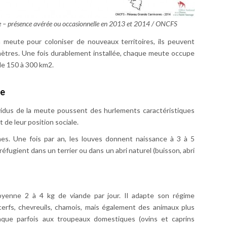
ce – présence avérée ou occasionnelle en 2013 et 2014 /
ONCFS
a meute pour coloniser de nouveaux territoires, ils peuvent
omètres. Une fois durablement installée, chaque meute occupe
 de 150 à 300 km2.
ie
dividus de la meute poussent des hurlements caractéristiques
t de leur position sociale.
es. Une fois par an, les louves donnent naissance à 3 à 5
réfugient dans un terrier ou dans un abri naturel (buisson, abri
yenne 2 à 4 kg de viande par jour. Il adapte son régime
 cerfs, chevreuils, chamois, mais également des animaux plus
attaque parfois aux troupeaux domestiques (ovins et caprins