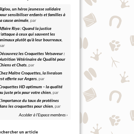
Biglou, un héros jeunesse solidaire
pour sensibiliser enfants et familles à
la cause animale
, par
Affaire Riya : Quand la justice
s’attaque à ceux qui sauvent les
animaux plutôt qu’à leur bourreaux
,
par
Découvrez les Croquettes Vetsaveur :
Nutrition Vétérinaire de Qualité pour
Chiens et Chats
, par
Chez Maître Croquettes, la livraison
est offerte sur Angers
, par
Croquettes HD optimum – la qualité
au juste prix pour votre chien
, par
L’importance du taux de protéines
dans les croquettes pour chien
, par
Accéder à l’Espace membres ›
chercher un article