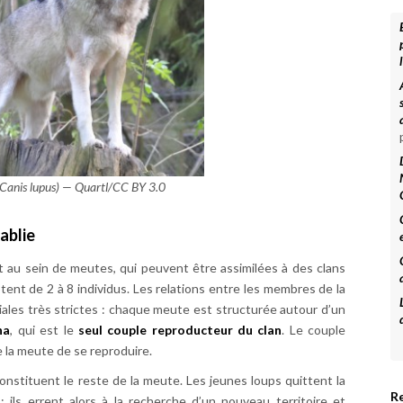
Canis lupus)
— Quartl/CC BY 3.0
ablie
vit au sein de meutes, qui peuvent être assimilées à des clans
tent de 2 à 8 individus. Les relations entre les membres de la
iales très strictes : chaque meute est structurée autour d’un
ha
, qui est le
seul couple reproducteur du clan
. Le couple
la meute de se reproduire.
onstituent le reste de la meute. Les jeunes loups quittent la
Re
 ils errent alors à la recherche d’un nouveau territoire et