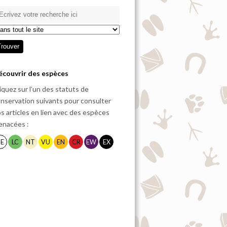
écouvrir des espèces
iquez sur l’un des statuts de
nservation suivants pour consulter
s articles en lien avec des espèces
enacées :
E
LC
NT
VU
EN
CR
EW
EX